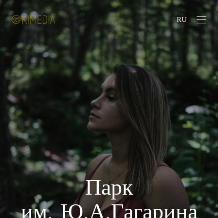
RU
Парк
им. Ю.А.Гагарина