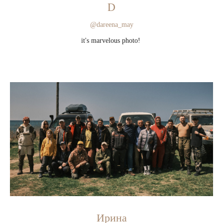
D
@dareena_may
it's marvelous photo!
Ирина