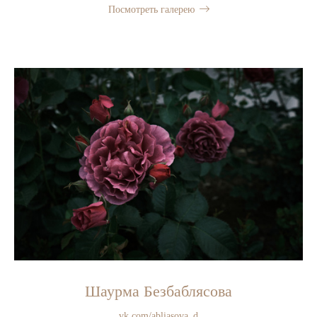
Посмотреть галерею
Шаурма Безбаблясова
vk.com/abliasova_d