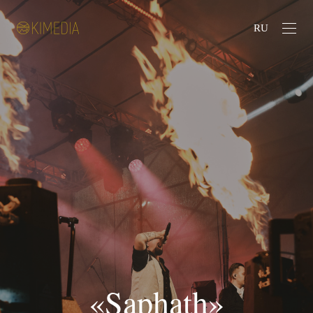
RU
«Saphath»