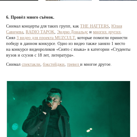
6. Провёл много съёмок.
Снимал концерты для таких групп, как
THE HATTERS
,
Юлия
Савичева
,
RADIO TAPOK
,
Эндрю Дональдс
и
многих других
.
Снял
3 видео для проекта MUZCULT
, которые помогли принести
победу в данном конкурсе. Одно из видео также заняло 1 место
на конкурсе видеороликов «Снято с языка» в категории «Студенты
вузов и ссузов с 18 лет, литература».
Снимал
спектакли
,
бэкстейджи
,
тревел
и многое другое.