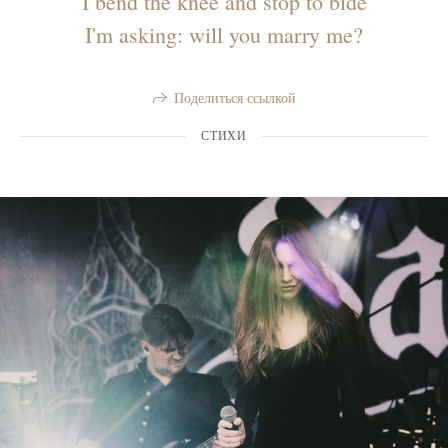
I bend the knee and stop to bide
I'm asking: will you marry me?
Поделиться ссылкой
СТИХИ