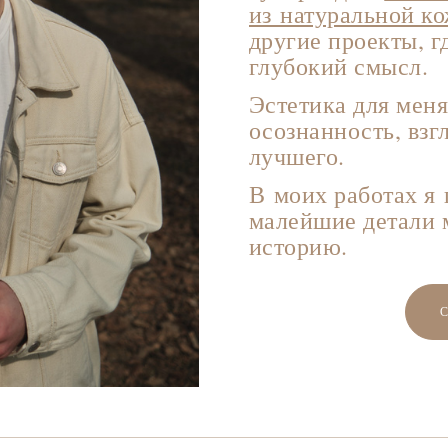
из натуральной к
другие проекты, г
глубокий смысл.
Эстетика для мен
осознанность, взг
лучшего.
В моих работах я 
малейшие детали 
историю.