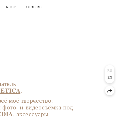
БЛОГ
ОТЗЫВЫ
RU
EN
датель
ETICA
.
сё моё творчество:
 фото- и видеосъёмка под
EDIA
,
аксессуары