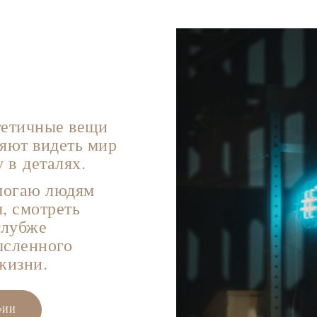
тетичные вещи
ляют видеть мир
 в деталях.
омогаю людям
, смотреть
глубже
ысленного
жизни.
ФИИ