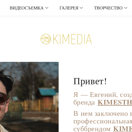
ВИДЕОСЪЕМКА
ГАЛЕРЕЯ
ТВОРЧЕСТВО
Привет!
Я — Евгений, соз
KIMESTH
бренда
В нем заключено в
профессиональная
KIM
суббрендом