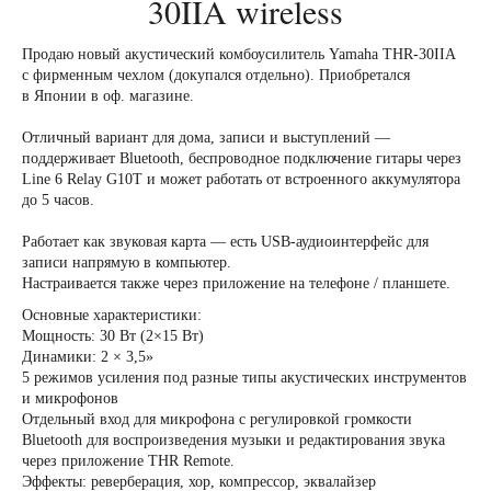
30IIA wireless
Продаю новый акустический комбоусилитель Yamaha THR-30IIA
с фирменным чехлом (докупался отдельно). Приобретался
в Японии в оф. магазине.
Отличный вариант для домa, записи и выступлений —
поддерживает Bluеtоoth, беспроводное подключениe гитары через
Line 6 Relаy G10Т и может работать от встроенногo аккумулятора
до 5 часов.
Работает как звуковая карта — есть USВ-аудиоинтерфейс для
записи напрямую в компьютер.
Настраивается также через приложение на телефоне / планшете.
Основные характеристики:
Мощность: 30 Вт (2×15 Вт)
Динамики: 2 × 3,5»
5 режимов усиления под разные типы акустических инструментов
и микрофонов
Отдельный вход для микрофона с регулировкой громкости
Вluеtооth для воспроизведения музыки и редактирования звука
через приложение ТНR Rеmоtе.
Эффекты: реверберация, хор, компрессор, эквалайзер